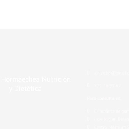
ainize.hp@gmail.
e Hormaechea Nutrición
722 46 93 67
y Dietética
Paso consulta en:
F
I
C/ Jardines de ger
a
n
c
s
Jose Miguel Baran
e
t
Centro Milenium Sa