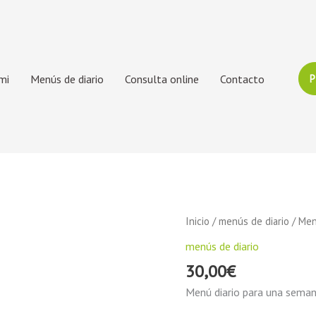
mi
Menús de diario
Consulta online
Contacto
P
Menú
Inicio
/
menús de diario
/ Men
semanal
menús de diario
cantidad
30,00
€
Menú diario para una seman