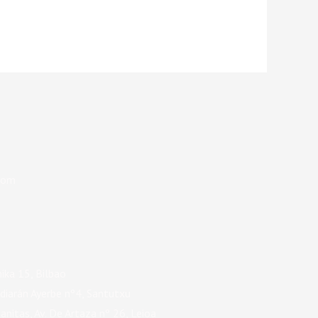
com
nika 15, Bilbao
diarán Ayerbe nº4, Santutxu
nitas, Av. De Artaza nº 26, Leioa